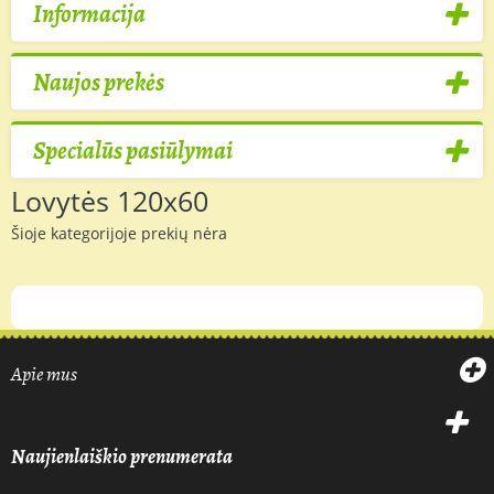
Informacija
Naujos prekės
Specialūs pasiūlymai
Lovytės 120x60
Šioje kategorijoje prekių nėra
Apie mus
Naujienlaiškio prenumerata