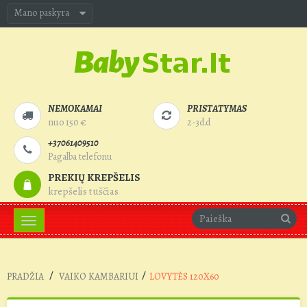
Mano paskyra
NEMOKAMAI
PRISTATYMAS
nuo 150 €
2-3d.d
+37061409510
Pagalba telefonu
PREKIŲ KREPŠELIS
krepšelis tuščias
Toggle
navigation
/
/
PRADŽIA
VAIKO KAMBARIUI
LOVYTĖS 120X60