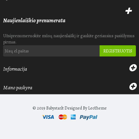
Naujienlaiškio prenumerata
Užsiprenumeruokite mūsų naujienlaiškį ir gaukite geriausius pasiūlymus
pirmas.
REGISTRUOTIS
Informacija
Mano paskyra
© 2019 Babystar.lt Designed By
LeoTheme