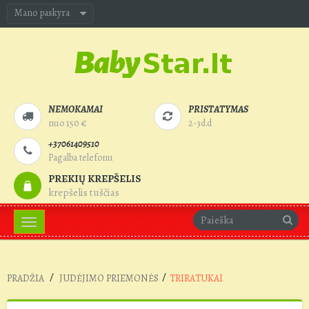
Mano paskyra
NEMOKAMAI
PRISTATYMAS
nuo 150 €
2-3d.d
+37061409510
Pagalba telefonu
PREKIŲ KREPŠELIS
krepšelis tuščias
Toggle
navigation
/
/
PRADŽIA
JUDĖJIMO PRIEMONĖS
TRIRATUKAI