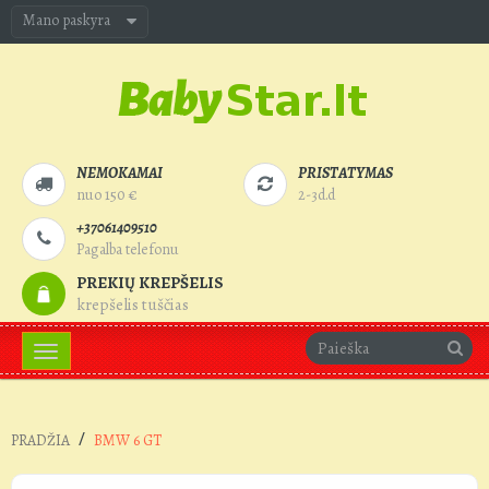
Mano paskyra
NEMOKAMAI
PRISTATYMAS
nuo 150 €
2-3d.d
+37061409510
Pagalba telefonu
PREKIŲ KREPŠELIS
krepšelis tuščias
Toggle
navigation
/
PRADŽIA
BMW 6 GT