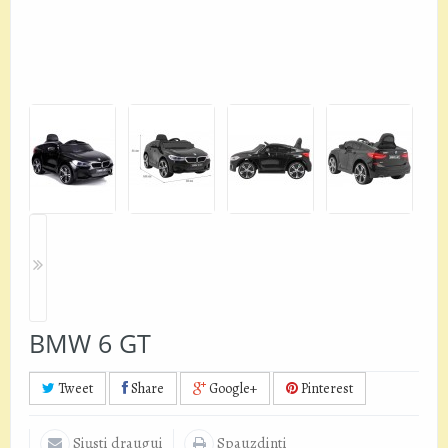
BMW 6 GT
Tweet
Share
Google+
Pinterest
Siųsti draugui
Spauzdinti