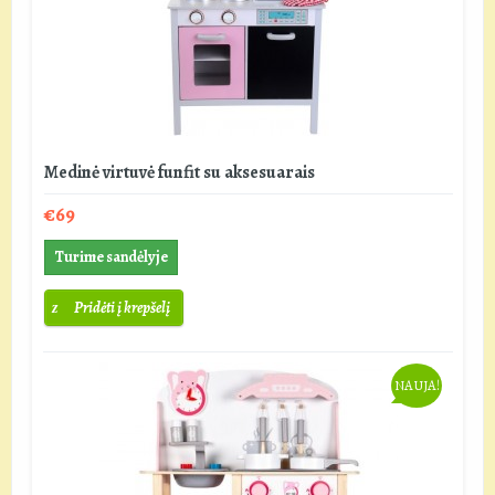
Medinė virtuvė funfit su aksesuarais
€69
Turime sandėlyje
Pridėti į krepšelį
NAUJA!