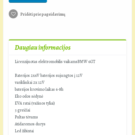
Pridėti prie pageidavimų
Daugiau informacijos
Licenzijuotas elektromobilis vaikamsBMW 6GT
Baterijos 2x6V baterijos sujungtos į 12V
varikliukai 2x 12V
baterijos krovimo laikas 6-8h
Eko odos sėdynė
EVA ratai (važiuos tyliai)
3 greičiai
Pultas tėvams
Atidaromos durys
Led žibintai