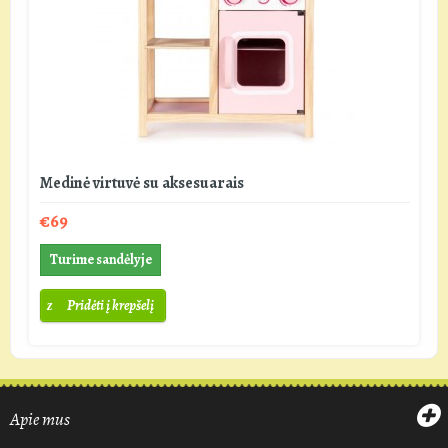
Medinė virtuvė su aksesuarais
€69
Turime sandėlyje
Pridėti į krepšelį
Apie mus